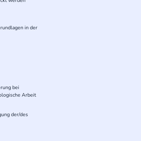
eckt werden
rundlagen in der
erung bei
ologische Arbeit
igung der/des