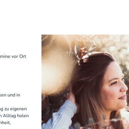
mine vor Ort
ken und in
ng zu eigenen
n Alltag holen
heit,