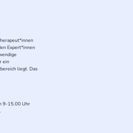
therapeut*innen
den Expert*innen
twendige
r ein
bereich liegt. Das
on 9-15.00 Uhr
.