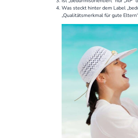
Ist „bedürfnisorientiert“ nur „AP“
Was steckt hinter dem Label „bedürf
„Qualitätsmerkmal für gute Eltern“