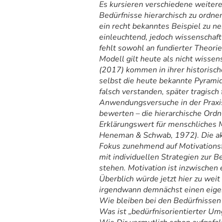
Es kursieren verschiedene weitere
Bedürfnisse hierarchisch zu ordn
ein recht bekanntes Beispiel zu ne
einleuchtend, jedoch wissenschaftl
fehlt sowohl an fundierter Theorie
Modell gilt heute als nicht wisse
(2017) kommen in ihrer historisc
selbst die heute bekannte Pyramide
falsch verstanden, später tragisch 
Anwendungsversuche in der Praxis 
bewerten – die hierarchische Ord
Erklärungswert für menschliches 
Heneman & Schwab, 1972). Die ak
Fokus zunehmend auf Motivationsf
mit individuellen Strategien zur
stehen. Motivation ist inzwischen 
Überblich würde jetzt hier zu weit
irgendwann demnächst einen eigene
Wie bleiben bei den Bedürfnissen
Was ist „bedürfnisorientierter Um