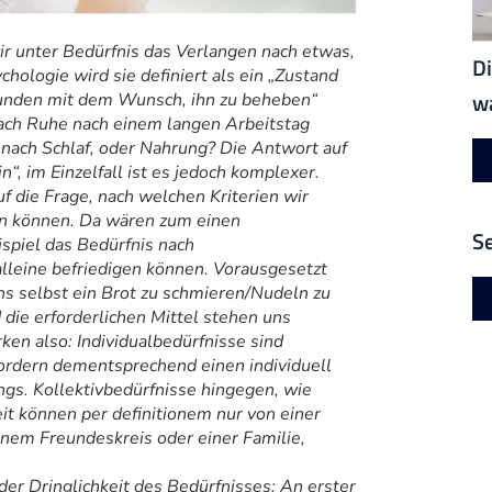
ir unter Bedürfnis das Verlangen nach etwas,
Di
chologie wird sie definiert als ein „Zustand
w
bunden mit dem Wunsch, ihn zu beheben“
nach Ruhe nach einem langen Arbeitstag
 nach Schlaf, oder Nahrung? Die Antwort auf
n“, im Einzelfall ist es jedoch komplexer.
f die Frage, nach welchen Kriterien wir
en können. Da wären zum einen
S
ispiel das Bedürfnis nach
lleine befriedigen können. Vorausgesetzt
uns selbst ein Brot zu schmieren/Nudeln zu
 die erforderlichen Mittel stehen uns
ken also: Individualbedürfnisse sind
rfordern dementsprechend einen individuell
s. Kollektivbedürfnisse hingegen, wie
it können per definitionem nur von einer
nem Freundeskreis oder einer Familie,
er Dringlichkeit des Bedürfnisses: An erster