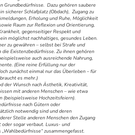
ten Grundbedürfnisse. Dazu gehören saubere
in sicherer Schlafplatz (Obdach), Zugang zu
kmeldungen, Erholung und Ruhe, Möglichkeit
sowie Raum zur Reflexion und Orientierung,
 Krankheit, gegenseitiger Respekt und
r ein möglichst nachhaltiges, gesundes Leben.
er zu gewähren – selbst bei Strafe und
 die Existenzbedürfnisse. Zu ihnen gehören
eispielsweise auch ausreichende Nahrung,
te. (Eine reine Erfüllung nur der
doch zunächst einmal nur das Überleben – für
braucht es mehr.)
d der Wunsch nach Ästhetik, Kreativität,
issen mit anderen Menschen – wie etwa
en (beispielsweise Hochzeitsfeiern).
dürfnisse nach Gütern oder
sätzlich notwendig sind und deren
nderer Stelle anderen Menschen den Zugang
 oder sogar verbaut. Luxus- und
ls „Wahlbedürfnisse“ zusammengefasst.