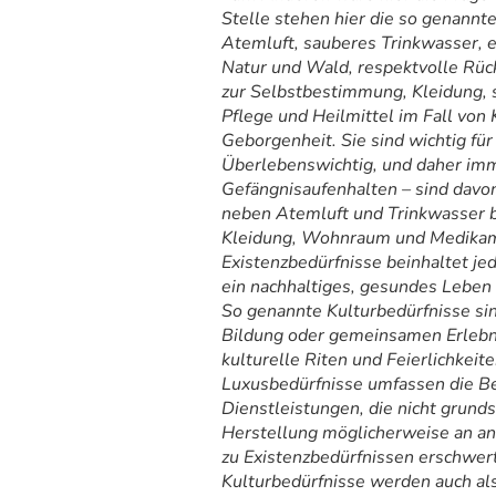
Stelle stehen hier die so genann
Atemluft, sauberes Trinkwasser, e
Natur und Wald, respektvolle Rüc
zur Selbstbestimmung, Kleidung, 
Pflege und Heilmittel im Fall von
Geborgenheit. Sie sind wichtig fü
Überlebenswichtig, und daher imm
Gefängnisaufenhalten – sind davon
neben Atemluft und Trinkwasser b
Kleidung, Wohnraum und Medikamen
Existenzbedürfnisse beinhaltet je
ein nachhaltiges, gesundes Leben 
So genannte Kulturbedürfnisse sin
Bildung oder gemeinsamen Erlebn
kulturelle Riten und Feierlichkeit
Luxusbedürfnisse umfassen die Be
Dienstleistungen, die nicht grund
Herstellung möglicherweise an a
zu Existenzbedürfnissen erschwert
Kulturbedürfnisse werden auch a