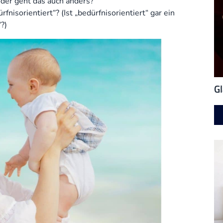
 oder geht das auch anders?
nisorientiert“? (Ist „bedürfnisorientiert“ gar ein
?)
Gl