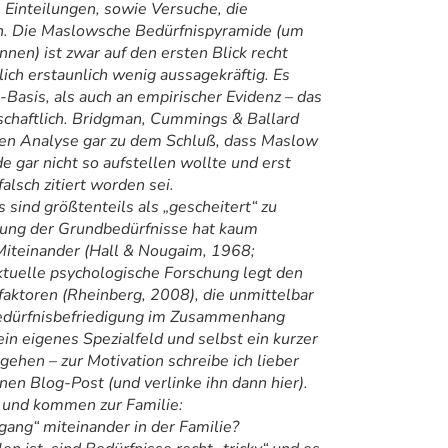
 Einteilungen, sowie Versuche, die
en. Die Maslowsche Bedürfnispyramide (um
nnen) ist zwar auf den ersten Blick recht
ich erstaunlich wenig aussagekräftig. Es
-Basis, als auch an empirischer Evidenz – das
nschaftlich. Bridgman, Cummings & Ballard
hen Analyse gar zu dem Schluß, dass Maslow
 gar nicht so aufstellen wollte und erst
falsch zitiert worden sei.
sind größtenteils als „gescheitert“ zu
nung der Grundbedürfnisse hat kaum
Miteinander (Hall & Nougaim, 1968;
tuelle psychologische Forschung legt den
aktoren (Rheinberg, 2008), die unmittelbar
 Bedürfnisbefriedigung im Zusammenhang
ein eigenes Spezialfeld und selbst ein kurzer
 gehen – zur Motivation schreibe ich lieber
n Blog-Post (und verlinke ihn dann hier).
 und kommen zur Familie:
gang“ miteinander in der Familie?