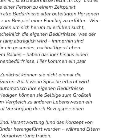
en ist, sind Bedürfnisse recht „tricky“ und es
se einer Person zu einem Zeitpunkt
h alle Bedürfnisse aller beteiligten Personen
 zum Beispiel einer Familie) zu erfüllen. Wer
schen um sich herum zu erfüllen sucht,
cheinlich die eigenen Bedürfnisse, was der
 lang abträglich wird – immerhin sind
ür ein gesundes, nachhaltiges Leben.
em Babies – haben darüber hinaus einen
nenbedürfnisse. Hier kommen ein paar
 Zunächst können sie nicht einmal die
zieren. Auch wenn Sprache erlernt wird,
 automatisch ihre eigenen Bedürfnisse
riedigen können sie Selbige zum Großteil
 im Vergleich zu anderen Lebenswesen ein
 auf Versorgung durch Bezugspersonen
Kind. Verantwortung (und das Konzept von
Kinder herangeführt werden – während Eltern
 Verantwortung tragen.