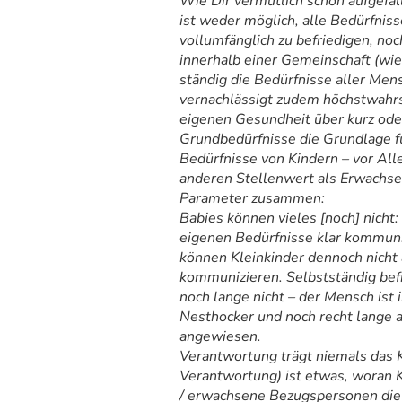
Wie Dir vermutlich schon aufgefall
ist weder möglich, alle Bedürfnis
vollumfänglich zu befriedigen, noc
innerhalb einer Gemeinschaft (wie
ständig die Bedürfnisse aller Men
vernachlässigt zudem höchstwahrs
eigenen Gesundheit über kurz oder
Grundbedürfnisse die Grundlage f
Bedürfnisse von Kindern – vor All
anderen Stellenwert als Erwachse
Parameter zusammen:
Babies können vieles [noch] nicht:
eigenen Bedürfnisse klar kommuni
können Kleinkinder dennoch nicht
kommunizieren. Selbstständig bef
noch lange nicht – der Mensch ist
Nesthocker und noch recht lange
angewiesen.
Verantwortung trägt niemals das 
Verantwortung) ist etwas, woran 
/ erwachsene Bezugspersonen die